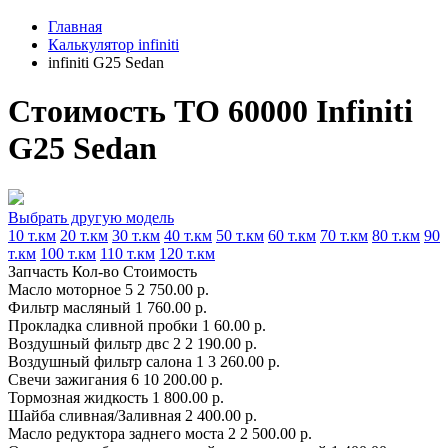
Главная
Калькулятор infiniti
infiniti G25 Sedan
Стоимость ТО 60000 Infiniti
G25 Sedan
Выбрать другую модель
10 т.км
20 т.км
30 т.км
40 т.км
50 т.км
60 т.км
70 т.км
80 т.км
90
т.км
100 т.км
110 т.км
120 т.км
Запчасть
Кол-во
Стоимость
Масло моторное
5
2 750.00 р.
Фильтр масляный
1
760.00 р.
Прокладка сливной пробки
1
60.00 р.
Воздушный фильтр двс
2
2 190.00 р.
Воздушный фильтр салона
1
3 260.00 р.
Свечи зажигания
6
10 200.00 р.
Тормозная жидкость
1
800.00 р.
Шайба сливная/Заливная
2
400.00 р.
Масло редуктора заднего моста
2
2 500.00 р.