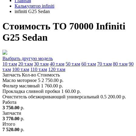
Главная
Калькулятор infiniti
infiniti G25 Sedan
Стоимость ТО 70000 Infiniti
G25 Sedan
Выбрать другую модель
10 т.км
20 т.км
30 т.км
40 т.км
50 т.км
60 т.км
70 т.км
80 т.км
90
т.км
100 т.км
110 т.км
120 т.км
Запчасть
Кол-во
Стоимость
Масло моторное
5
2 750.00 р.
Фильтр масляный
1
760.00 р.
Прокладка сливной пробки
1
60.00 р.
Очиститель обезжиривающий универсальный
0.5
200.00 р.
Работа
3 750.00
р.
Запчасти
3 770.00
р.
Итого
7 520.00
р.