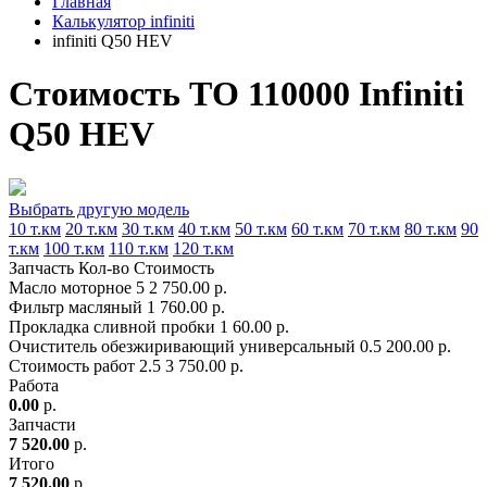
Главная
Калькулятор infiniti
infiniti Q50 HEV
Стоимость ТО 110000 Infiniti
Q50 HEV
Выбрать другую модель
10 т.км
20 т.км
30 т.км
40 т.км
50 т.км
60 т.км
70 т.км
80 т.км
90
т.км
100 т.км
110 т.км
120 т.км
Запчасть
Кол-во
Стоимость
Масло моторное
5
2 750.00 р.
Фильтр масляный
1
760.00 р.
Прокладка сливной пробки
1
60.00 р.
Очиститель обезжиривающий универсальный
0.5
200.00 р.
Стоимость работ
2.5
3 750.00 р.
Работа
0.00
р.
Запчасти
7 520.00
р.
Итого
7 520.00
р.