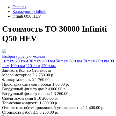
Главная
Калькулятор infiniti
infiniti Q50 HEV
Стоимость ТО 30000 Infiniti
Q50 HEV
Выбрать другую модель
10 т.км
20 т.км
30 т.км
40 т.км
50 т.км
60 т.км
70 т.км
80 т.км
90
т.км
100 т.км
110 т.км
120 т.км
Запчасть
Кол-во
Стоимость
Масло моторное
5
2 750.00 р.
Фильтр масляный
1
760.00 р.
Прокладка сливной пробки
1
60.00 р.
Воздушный фильтр двс
2
4 000.00 р.
Воздушный фильтр салона
1
3 260.00 р.
Свечи зажигания
6
10 200.00 р.
Тормозная жидкость
1
800.00 р.
Очиститель обезжиривающий универсальный
1
400.00 р.
Стоимость работ
3.5
5 250.00 р.